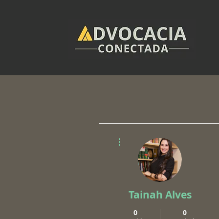
Mais ações
Tainah Alves
0
0