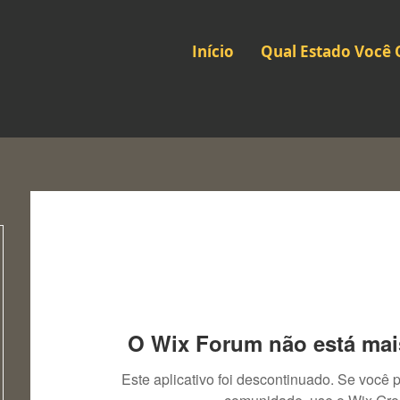
Início
Qual Estado Você 
O Wix Forum não está mai
Este aplicativo foi descontinuado. Se você 