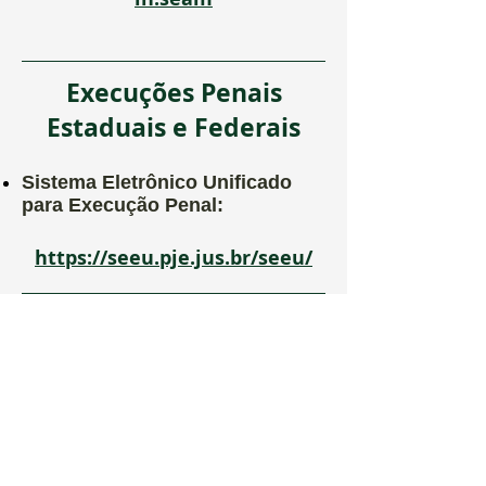
Execuções Penais
Estaduais e Federais
Sistema Eletrônico Unificado
para Execução Penal:
https://seeu.pje.jus.br/seeu/
Justiça do Trabalho
1º grau da Justiça do Trabalho:
https://pje.trt10
.
jus.br/primeiro
grau/login.seam