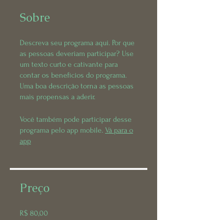
Sobre
Descreva seu programa aqui. Por que
as pessoas deveriam participar? Use
um texto curto e cativante para
contar os benefícios do programa.
Uma boa descrição torna as pessoas
mais propensas a aderir.
Você também pode participar desse
programa pelo app mobile.
Vá para o
app
Preço
R$ 80,00